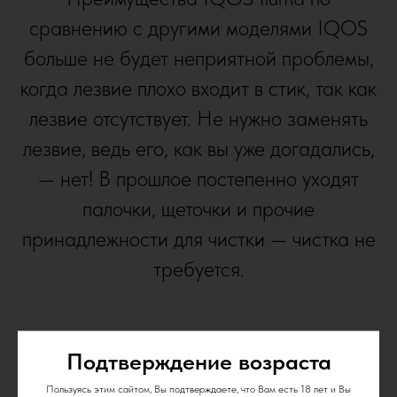
сравнению с другими моделями IQOS
больше не будет неприятной проблемы,
когда лезвие плохо входит в стик, так как
лезвие отсутствует. Не нужно заменять
лезвие, ведь его, как вы уже догадались,
— нет! В прошлое постепенно уходят
палочки, щеточки и прочие
принадлежности для чистки — чистка не
требуется.
Подтверждение возраста
Пользуясь этим сайтом, Вы подтверждаете, что Вам есть 18 лет и Вы