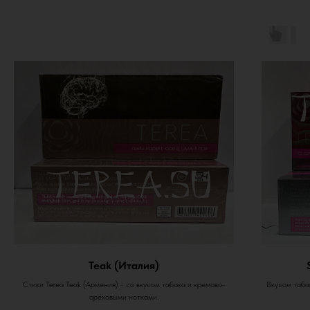
Teak (Италия)
Стики Terea Teak (Армения) - со вкусом табака и кремово-
Вкусом табак
ореховыми нотками.