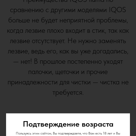
сравнению с другими моделями IQOS
больше не будет неприятной проблемы,
когда лезвие плохо входит в стик, так как
лезвие отсутствует. Не нужно заменять
лезвие, ведь его, как вы уже догадались,
— нет! В прошлое постепенно уходят
палочки, щеточки и прочие
принадлежности для чистки — чистка не
требуется.
Подтверждение возраста
Пользуясь этим сайтом, Вы подтверждаете, что Вам есть 18 лет и Вы