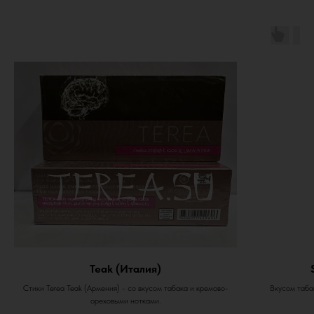
Teak (Италия)
Стики Terea Teak (Армения) - со вкусом табака и кремово-
Вкусом табак
ореховыми нотками.