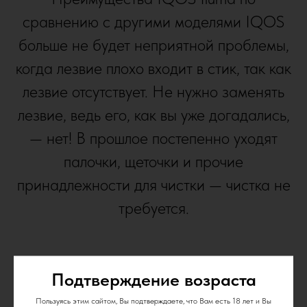
сравнению с другими моделями IQOS
больше не будет неприятной проблемы,
когда лезвие плохо входит в стик, так как
лезвие отсутствует. Не нужно заменять
лезвие, ведь его, как вы уже догадались,
— нет! В прошлое постепенно уходят
палочки, щеточки и прочие
принадлежности для чистки — чистка не
требуется.
Подтверждение возраста
Пользуясь этим сайтом, Вы подтверждаете, что Вам есть 18 лет и Вы