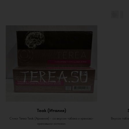
Teak (Италия)
Стики Terea Teak (Армения) - со вкусом табака и кремово-
Вкусом табак
ореховыми нотками.