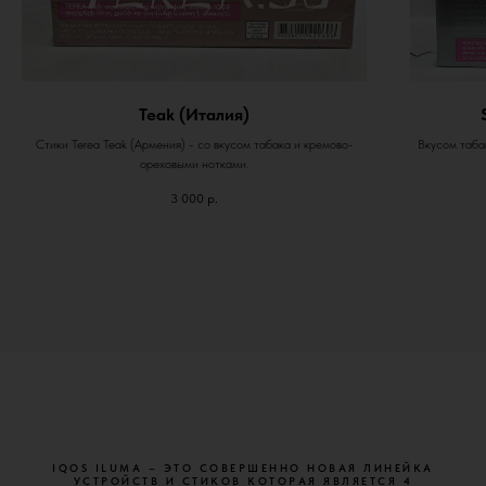
Teak (Италия)
Стики Terea Teak (Армения) - со вкусом табака и кремово-
Вкусом табак
ореховыми нотками.
3 000
р.
IQOS ILUMA – ЭТО СОВЕРШЕННО НОВАЯ ЛИНЕЙКА
УСТРОЙСТВ И СТИКОВ КОТОРАЯ ЯВЛЯЕТСЯ 4