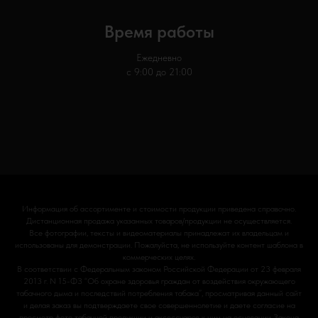
Время работы
Ежедневно
с 9:00 до 21:00
Информация об ассортименте и стоимости продукции приведена справочно.
Дистанционная продажа указанных товаров/продукции не осуществляется.
Все фотографии, тексты и видеоматериалы принадлежат их владельцам и
использованы для демонстрации. Пожалуйста, не используйте контент шаблона в
коммерческих целях.
В соответствии с Федеральным законом Российской Федерации от 23 февраля
2013 г. N 15-ФЗ “Об охране здоровья граждан от воздействия окружающего
табачного дыма и последствий потребления табака”, просматривая данный сайт
и делая заказ вы подтверждаете свое совершеннолетие и даете согласие на
просмотр фото табачной продукции и аксессуаров к ним на основании Закона