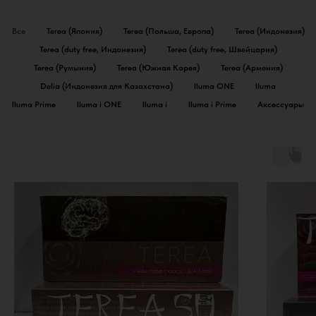
Все
Terea (Япония)
Terea (Польша, Европа)
Terea (Индонезия)
Terea (duty free, Индонезия)
Terea (duty free, Швейцария)
Terea (Румыния)
Terea (Южная Корея)
Terea (Армения)
Delia (Индонезия для Казахстана)
Iluma ONE
Iluma
Iluma Prime
Iluma i ONE
Iluma i
Iluma i Prime
Аксессуары