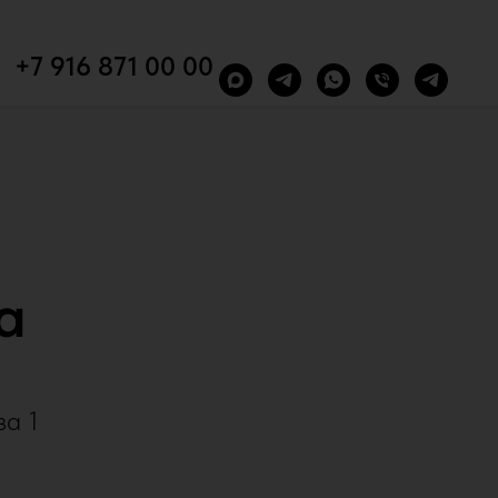
+7 916 871 00 00
a
за 1