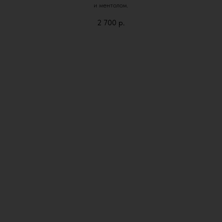
и ментолом.
2 700
р.