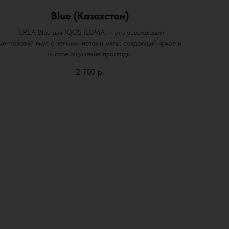
Blue (Казахстан)
TEREA Blue для IQOS ILUMA — это освежающий
ментоловый вкус с легкими нотами мяты, создающий яркое и
чистое ощущение прохлады.
2 700
р.