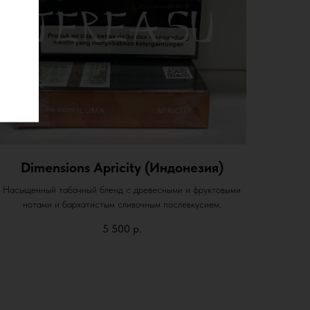
Dimensions Apricity (Индонезия)
Насыщенный табачный бленд с древесными и фруктовыми
нотами и бархатистым сливочным послевкусием.
5 500
р.