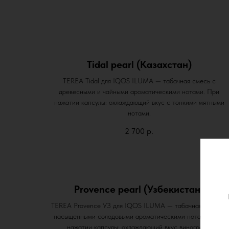
Tidal pearl (Казахстан)
TEREA Tidal для IQOS ILUMA — табачная смесь с
древесными и чайными ароматическими нотами. При
нажатии капсулы: охлаждающий вкус с тонкими мятными
нотами.
2 700
р.
Provence pearl (Узбекистан)
TEREA Provence УЗ для IQOS ILUMA — табачная смесь с
насыщенными солодовыми ароматическими нотами. При
нажатии капсулы: охлаждающий вкус винограда.