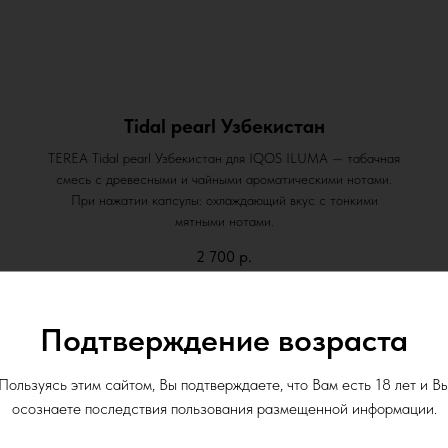
Tidal pearl Узбекистан
TEREA Tidal pearl Узбекистан для IQOS ILUMA — табачная
смесь с древесными и чайными ароматическими нотами.
При нажатии капсулы: охлаждающий вкус с тонкими
мятными нотами.
2 700
р.
Подтверждение возраста
Пользуясь этим сайтом, Вы подтверждаете, что Вам есть 18 лет и В
осознаете последствия пользования размещенной информации.