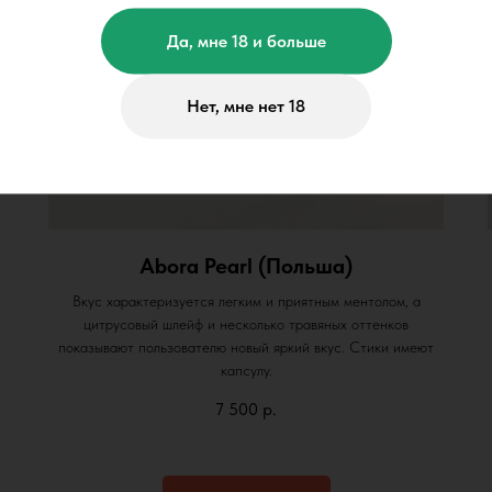
Да, мне 18 и больше
Нет, мне нет 18
Abora Pearl (Польша)
Вкус характеризуется легким и приятным ментолом, а
цитрусовый шлейф и несколько травяных оттенков
показывают пользователю новый яркий вкус. Стики имеют
капсулу.
7 500
р.