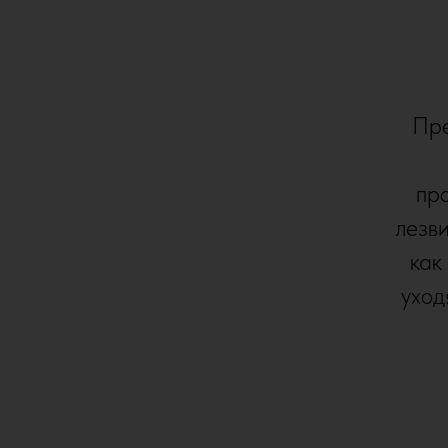
Пре
про
лезви
как
уход