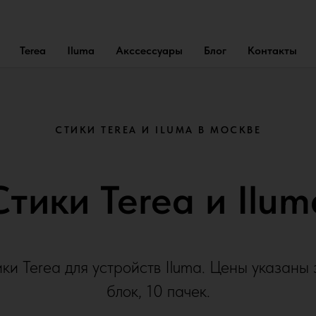
Terea
Iluma
Акссессуары
Блог
Контакты
СТИКИ TEREA И ILUMA В МОСКВЕ
Стики Terea и Ilum
ки Terea для устройств Iluma. Цены указаны 
блок, 10 пачек.