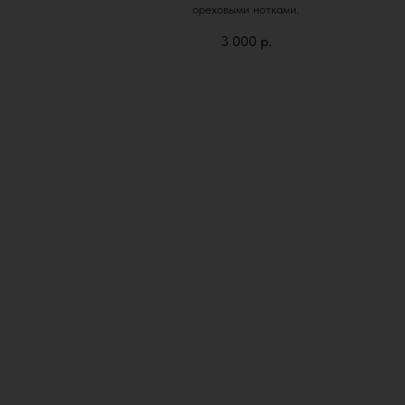
ореховыми нотками.
3 000
р.