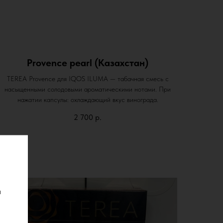
Provence pearl (Казахстан)
TEREA Provence для IQOS ILUMA — табачная смесь с
насыщенными солодовыми ароматическими нотами. При
нажатии капсулы: охлаждающий вкус винограда.
2 700
р.
ы