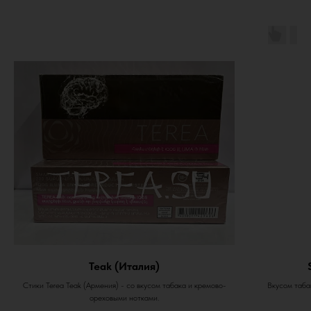
Teak (Италия)
Стики Terea Teak (Армения) - со вкусом табака и кремово-
Вкусом табак
ореховыми нотками.