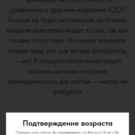
сравнению с другими моделями IQOS
больше не будет неприятной проблемы,
когда лезвие плохо входит в стик, так как
лезвие отсутствует. Не нужно заменять
лезвие, ведь его, как вы уже догадались,
— нет! В прошлое постепенно уходят
палочки, щеточки и прочие
принадлежности для чистки — чистка не
требуется.
Подтверждение возраста
Пользуясь этим сайтом, Вы подтверждаете, что Вам есть 18 лет и Вы