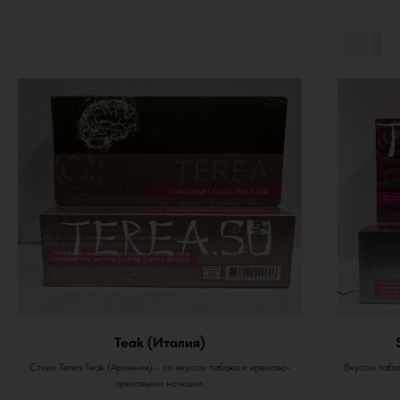
Teak (Италия)
Стики Terea Teak (Армения) - со вкусом табака и кремово-
Вкусом табак
ореховыми нотками.