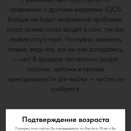
сравнению с другими моделями IQOS
больше не будет неприятной проблемы,
когда лезвие плохо входит в стик, так как
лезвие отсутствует. Не нужно заменять
лезвие, ведь его, как вы уже догадались,
— нет! В прошлое постепенно уходят
палочки, щеточки и прочие
принадлежности для чистки — чистка не
требуется.
Подтверждение возраста
Пользуясь этим сайтом, Вы подтверждаете, что Вам есть 18 лет и Вы