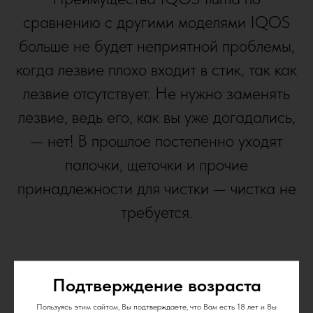
сравнению с другими моделями IQOS
больше не будет неприятной проблемы,
когда лезвие плохо входит в стик, так как
лезвие отсутствует. Не нужно заменять
лезвие, ведь его, как вы уже догадались,
— нет! В прошлое постепенно уходят
палочки, щеточки и прочие
принадлежности для чистки — чистка не
требуется.
Подтверждение возраста
Пользуясь этим сайтом, Вы подтверждаете, что Вам есть 18 лет и Вы