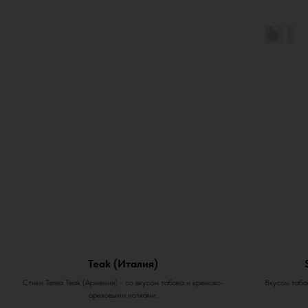
Teak (Италия)
Стики Terea Teak (Армения) - со вкусом табака и кремово-
Вкусом табак
ореховыми нотками.