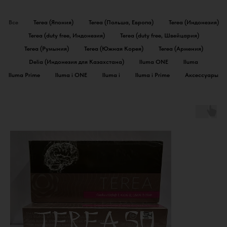
Все
Terea (Япония)
Terea (Польша, Европа)
Terea (Индонезия)
Terea (duty free, Индонезия)
Terea (duty free, Швейцария)
Terea (Румыния)
Terea (Южная Корея)
Terea (Армения)
Delia (Индонезия для Казахстана)
Iluma ONE
Iluma
Iluma Prime
Iluma i ONE
Iluma i
Iluma i Prime
Аксессуары