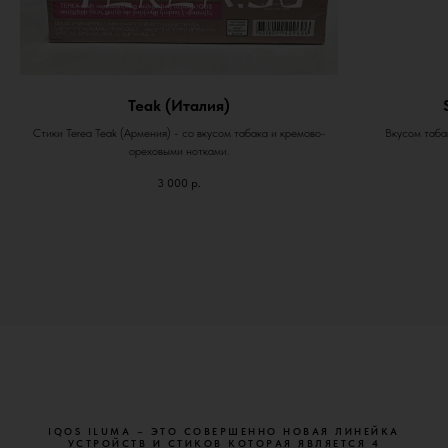
Teak (Италия)
Стики Terea Teak (Армения) - со вкусом табака и кремово-
Вкусом табак
ореховыми нотками.
3 000
р.
IQOS ILUMA – ЭТО СОВЕРШЕННО НОВАЯ ЛИНЕЙКА
УСТРОЙСТВ И СТИКОВ КОТОРАЯ ЯВЛЯЕТСЯ 4