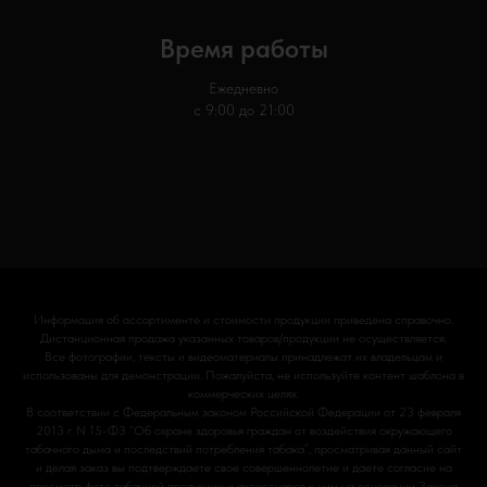
Время работы
Ежедневно
с 9:00 до 21:00
Информация об ассортименте и стоимости продукции приведена справочно.
Дистанционная продажа указанных товаров/продукции не осуществляется.
Все фотографии, тексты и видеоматериалы принадлежат их владельцам и
использованы для демонстрации. Пожалуйста, не используйте контент шаблона в
коммерческих целях.
В соответствии с Федеральным законом Российской Федерации от 23 февраля
2013 г. N 15-ФЗ “Об охране здоровья граждан от воздействия окружающего
табачного дыма и последствий потребления табака”, просматривая данный сайт
и делая заказ вы подтверждаете свое совершеннолетие и даете согласие на
просмотр фото табачной продукции и аксессуаров к ним на основании Закона