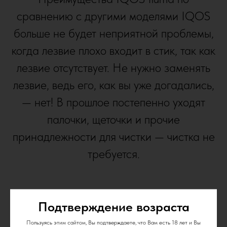
сравнению с другими моделями IQOS
больше не будет неприятной проблемы,
когда лезвие плохо входит в стик, так как
лезвие отсутствует. Не нужно заменять
лезвие, ведь его, как вы уже догадались,
— нет! В прошлое постепенно уходят
палочки, щеточки и прочие
принадлежности для чистки — чистка не
требуется.
Подтверждение возраста
Пользуясь этим сайтом, Вы подтверждаете, что Вам есть 18 лет и Вы