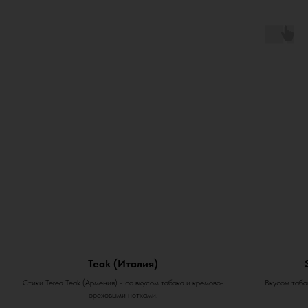
Teak (Италия)
Стики Terea Teak (Армения) - со вкусом табака и кремово-
Вкусом табак
ореховыми нотками.