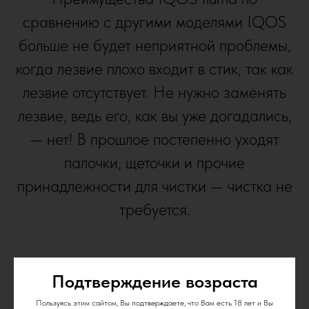
сравнению с другими моделями IQOS
больше не будет неприятной проблемы,
когда лезвие плохо входит в стик, так как
лезвие отсутствует. Не нужно заменять
лезвие, ведь его, как вы уже догадались,
— нет! В прошлое постепенно уходят
палочки, щеточки и прочие
принадлежности для чистки — чистка не
требуется.
Подтверждение возраста
Пользуясь этим сайтом, Вы подтверждаете, что Вам есть 18 лет и Вы