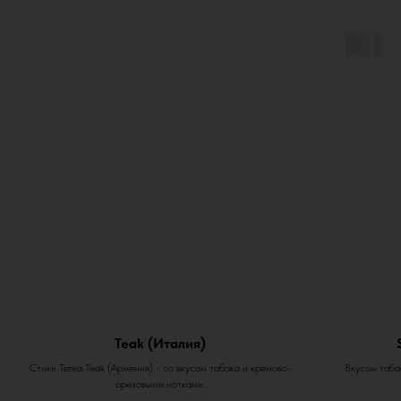
Teak (Италия)
Стики Terea Teak (Армения) - со вкусом табака и кремово-
Вкусом табак
ореховыми нотками.