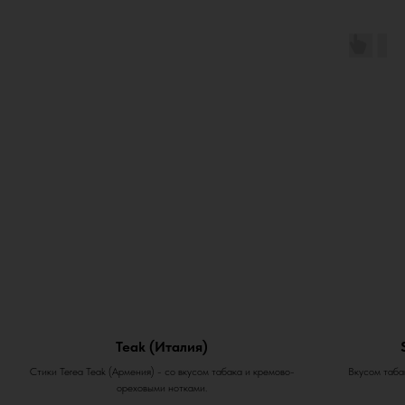
Teak (Италия)
Стики Terea Teak (Армения) - со вкусом табака и кремово-
Вкусом табак
ореховыми нотками.