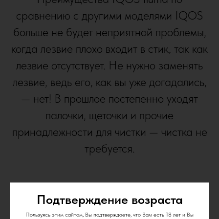
сравнению с другими моделями IQOS
больше не будет неприятной проблемы,
когда лезвие плохо входит в стик, так как
лезвие отсутствует. Не нужно заменять
лезвие, ведь его, как вы уже догадались,
— нет! В прошлое постепенно уходят
палочки, щеточки и прочие
принадлежности для чистки — чистка не
требуется.
Подтверждение возраста
Пользуясь этим сайтом, Вы подтверждаете, что Вам есть 18 лет и Вы