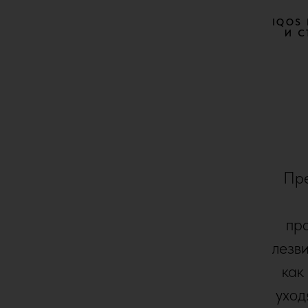
IQOS
И С
Пре
про
лезви
как
уход