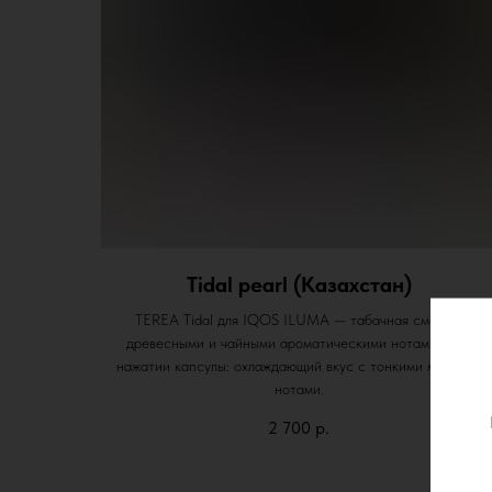
Tidal pearl (Казахстан)
TEREA Tidal для IQOS ILUMA — табачная смесь с
древесными и чайными ароматическими нотами. При
нажатии капсулы: охлаждающий вкус с тонкими мятными
нотами.
2 700
р.