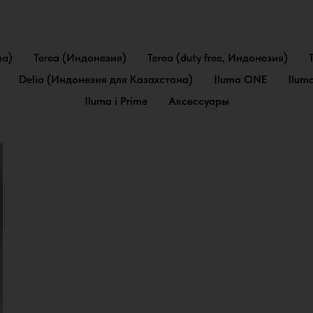
па)
Terea (Индонезия)
Terea (duty free, Индонезия)
Delia (Индонезия для Казахстана)
Iluma ONE
Ilum
Iluma i Prime
Аксессуары