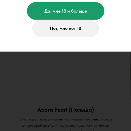
Да, мне 18 и больше
Нет, мне нет 18
Abora Pearl (Польша)
Вкус характеризуется легким и приятным ментолом, а
цитрусовый шлейф и несколько травяных оттенков