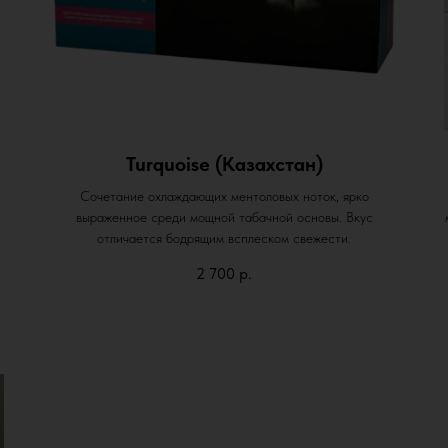
Turquoise (Казахстан)
Сочетание охлаждающих ментоловых ноток, ярко
выраженное среди мощной табачной основы. Вкус
отличается бодрящим всплеском свежести.
2 700
р.