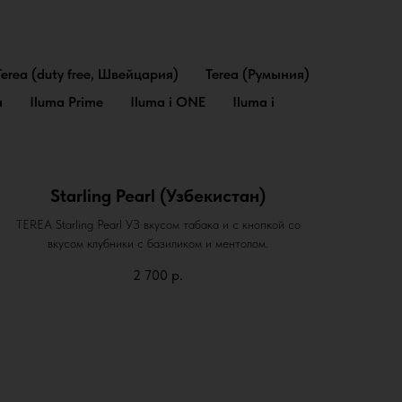
Terea (duty free, Швейцария)
Terea (Румыния)
a
Iluma Prime
Iluma i ONE
Iluma i
Starling Pearl (Узбекистан)
TEREA Starling Pearl УЗ вкусом табака и с кнопкой со
вкусом клубники с базиликом и ментолом.
2 700
р.