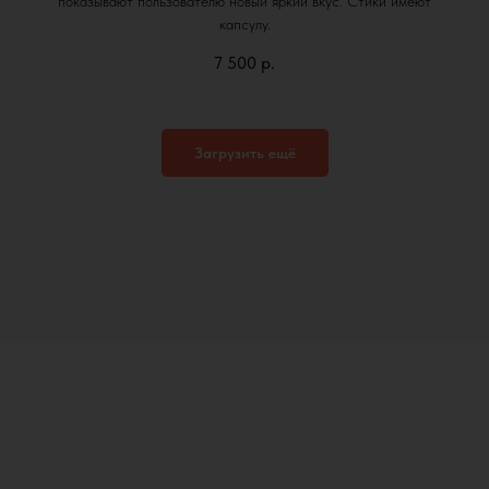
показывают пользователю новый яркий вкус. Стики имеют
капсулу.
7 500
р.
Загрузить ещё