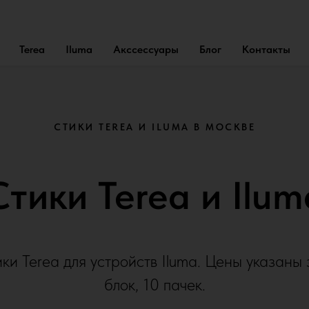
Terea
Iluma
Акссессуары
Блог
Контакты
СТИКИ TEREA И ILUMA В МОСКВЕ
Стики Terea и Ilum
ки Terea для устройств Iluma. Цены указаны 
блок, 10 пачек.