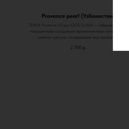
Provence pearl (Узбекистан)
TEREA Provence УЗ для IQOS ILUMA — табачная смесь с
насыщенными солодовыми ароматическими нотами. При
нажатии капсулы: охлаждающий вкус винограда.
2 700
р.