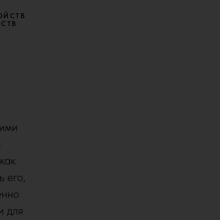
ОЙСТВ
ЙСТВ
гими
й
 как
ь его,
енно
и для