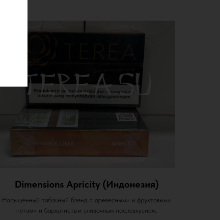
Dimensions Apricity (Индонезия)
Насыщенный табачный бленд с древесными и фруктовыми
нотами и бархатистым сливочным послевкусием.