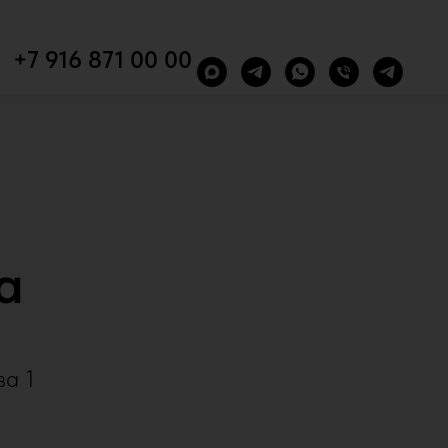
+7 916 871 00 00
a
за 1