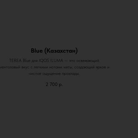
Blue (Казахстан)
TEREA Blue для IQOS ILUMA — это освежающий
ментоловый вкус с легкими нотами мяты, создающий яркое и
чистое ощущение прохлады.
2 700
р.