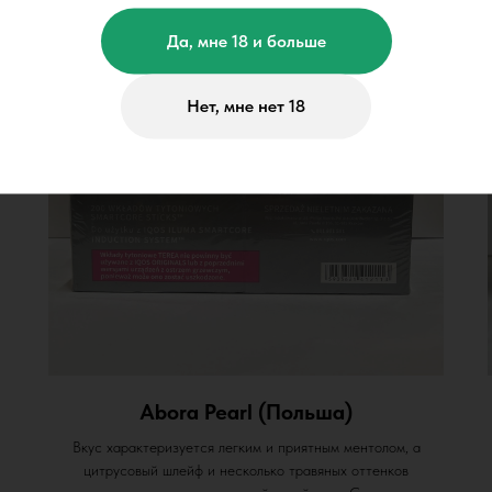
Да, мне 18 и больше
Нет, мне нет 18
Abora Pearl (Польша)
Вкус характеризуется легким и приятным ментолом, а
цитрусовый шлейф и несколько травяных оттенков