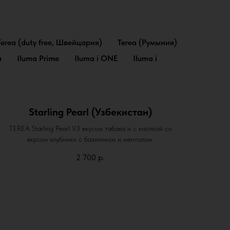
Terea (duty free, Швейцария)
Terea (Румыния)
a
Iluma Prime
Iluma i ONE
Iluma i
Starling Pearl (Узбекистан)
TEREA Starling Pearl УЗ вкусом табака и с кнопкой со
вкусом клубники с базиликом и ментолом.
2 700
р.