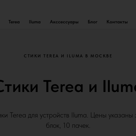
Terea
Iluma
Акссессуары
Блог
Контакты
СТИКИ TEREA И ILUMA В МОСКВЕ
Стики Terea и Ilum
ки Terea для устройств Iluma. Цены указаны 
блок, 10 пачек.