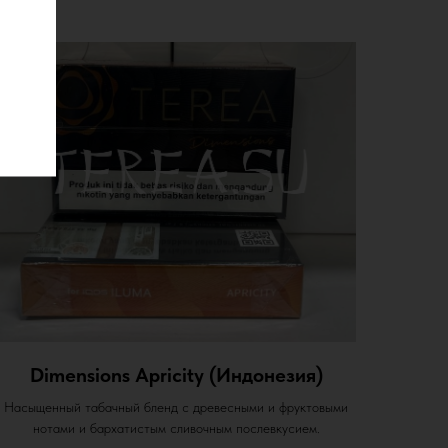
Dimensions Apricity (Индонезия)
Насыщенный табачный бленд с древесными и фруктовыми
нотами и бархатистым сливочным послевкусием.