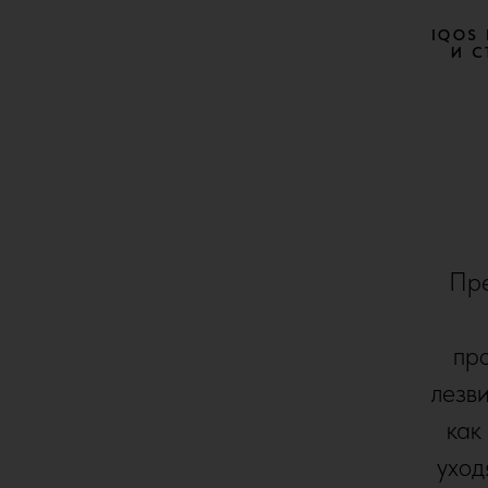
IQOS
И С
Пре
про
лезви
как
уход