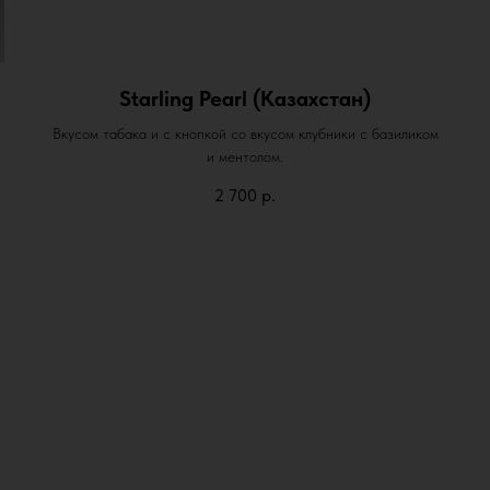
Starling Pearl (Казахстан)
Вкусом табака и с кнопкой со вкусом клубники с базиликом
и ментолом.
2 700
р.