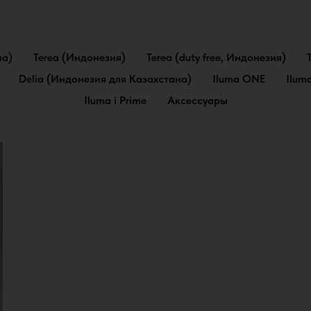
па)
Terea (Индонезия)
Terea (duty free, Индонезия)
Delia (Индонезия для Казахстана)
Iluma ONE
Ilum
Iluma i Prime
Аксессуары