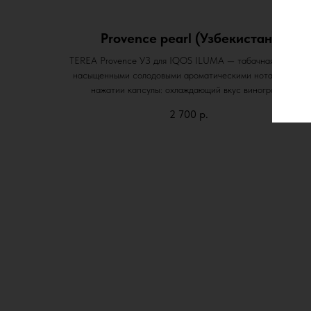
Provence pearl (Узбекистан)
TEREA Provence УЗ для IQOS ILUMA — табачная смесь с
насыщенными солодовыми ароматическими нотами. При
нажатии капсулы: охлаждающий вкус винограда.
2 700
р.