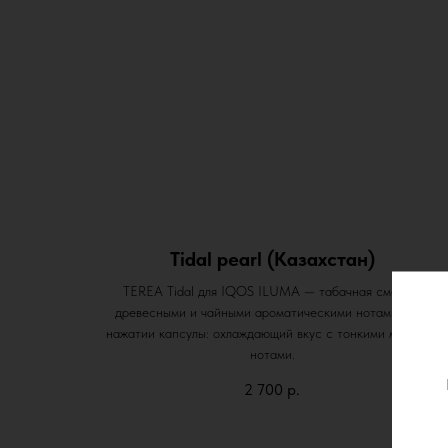
Tidal pearl (Казахстан)
TEREA Tidal для IQOS ILUMA — табачная смесь с
древесными и чайными ароматическими нотами. При
нажатии капсулы: охлаждающий вкус с тонкими мятными
нотами.
2 700
р.