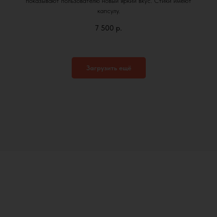
показывают пользователю новый яркий вкус. Стики имеют
капсулу.
7 500
р.
Загрузить ещё