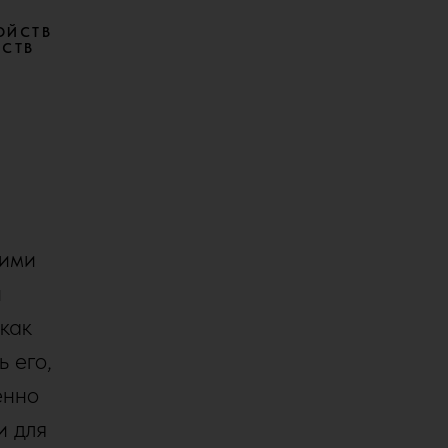
ОЙСТВ
ЙСТВ
гими
й
 как
ь его,
енно
и для