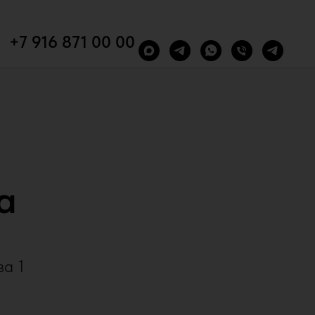
+7 916 871 00 00
a
за 1