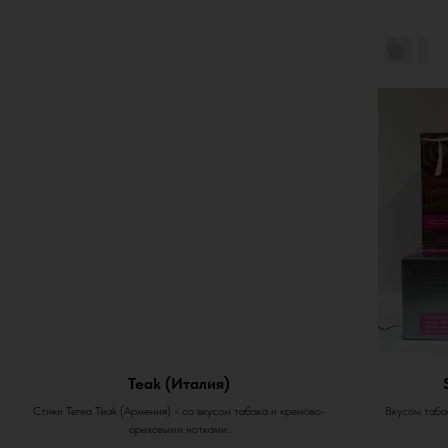
Teak (Италия)
Стики Terea Teak (Армения) - со вкусом табака и кремово-
Вкусом табак
ореховыми нотками.