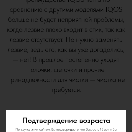
сравнению с другими моделями IQOS
больше не будет неприятной проблемы,
когда лезвие плохо входит в стик, так как
лезвие отсутствует. Не нужно заменять
лезвие, ведь его, как вы уже догадались,
— нет! В прошлое постепенно уходят
палочки, щеточки и прочие
принадлежности для чистки — чистка не
требуется.
Подтверждение возраста
Пользуясь этим сайтом, Вы подтверждаете, что Вам есть 18 лет и Вы