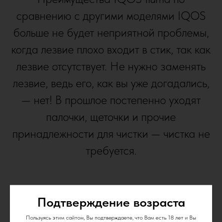
сравнению с другими моделями IQOS
больше не будет неприятной проблемы,
когда лезвие плохо входит в стик, так как
лезвие отсутствует. Не нужно заменять
лезвие, ведь его, как вы уже догадались,
— нет! В прошлое постепенно уходят
палочки, щеточки и прочие
принадлежности для чистки — чистка не
требуется.
Подтверждение возраста
Пользуясь этим сайтом, Вы подтверждаете, что Вам есть 18 лет и Вы