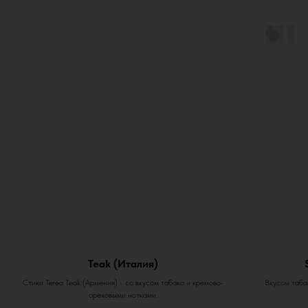
Teak (Италия)
Стики Terea Teak (Армения) - со вкусом табака и кремово-
Вкусом табак
ореховыми нотками.