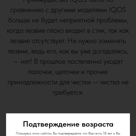
сравнению с другими моделями IQOS
больше не будет неприятной проблемы,
когда лезвие плохо входит в стик, так как
лезвие отсутствует. Не нужно заменять
лезвие, ведь его, как вы уже догадались,
— нет! В прошлое постепенно уходят
палочки, щеточки и прочие
принадлежности для чистки — чистка не
требуется.
Подтверждение возраста
Пользуясь этим сайтом, Вы подтверждаете, что Вам есть 18 лет и Вы