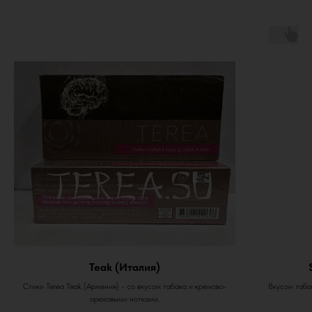
Teak (Италия)
Стики Terea Teak (Армения) - со вкусом табака и кремово-
Вкусом табак
ореховыми нотками.