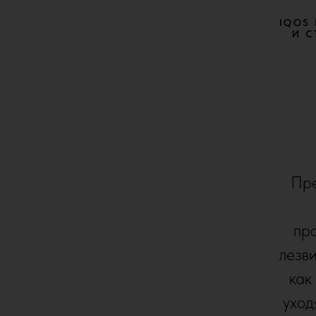
IQOS
И С
Пре
про
лезви
как
уход