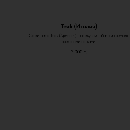
Teak (Италия)
Стики Terea Teak (Армения) - со вкусом табака и кремово-
ореховыми нотками.
3 000
р.