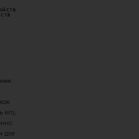
ОЙСТВ
ЙСТВ
гими
й
 как
ь его,
енно
и для