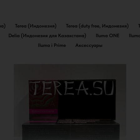
па)
Terea (Индонезия)
Terea (duty free, Индонезия)
Delia (Индонезия для Казахстана)
Iluma ONE
Ilum
Iluma i Prime
Аксессуары