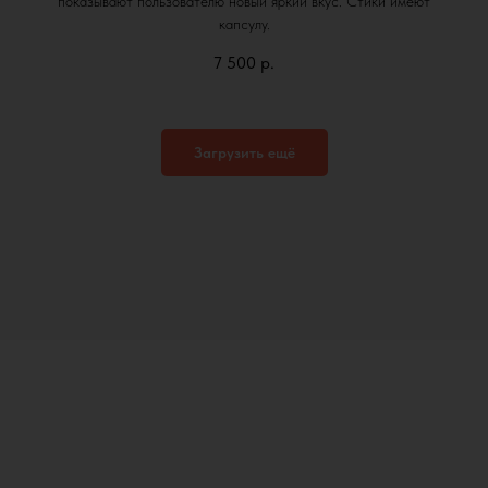
показывают пользователю новый яркий вкус. Стики имеют
капсулу.
7 500
р.
Загрузить ещё