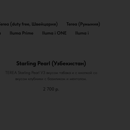
Terea (duty free, Швейцария)
Terea (Румыния)
a
Iluma Prime
Iluma i ONE
Iluma i
Starling Pearl (Узбекистан)
TEREA Starling Pearl УЗ вкусом табака и с кнопкой со
вкусом клубники с базиликом и ментолом.
2 700
р.