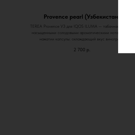
Provence pearl (Узбекистан)
TEREA Provence УЗ для IQOS ILUMA — табачная смесь с
насыщенными солодовыми ароматическими нотами. При
нажатии капсулы: охлаждающий вкус винограда.
2 700
р.