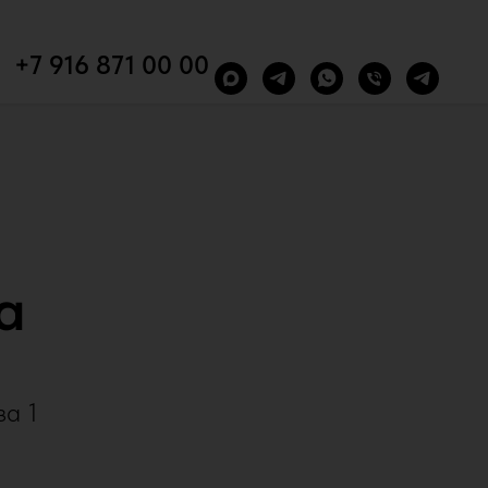
+7 916 871 00 00
a
за 1