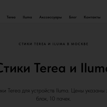
Terea
Iluma
Акссессуары
Блог
Контакты
СТИКИ TEREA И ILUMA В МОСКВЕ
Стики Terea и Ilum
ки Terea для устройств Iluma. Цены указаны 
блок, 10 пачек.