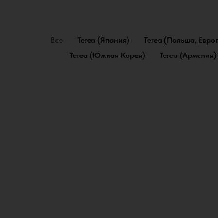
Все
Terea (Япония)
Terea (Польша, Евро
Terea (Южная Корея)
Terea (Армения)