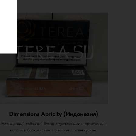
Dimensions Apricity (Индонезия)
Насыщенный табачный бленд с древесными и фруктовыми
нотами и бархатистым сливочным послевкусием.