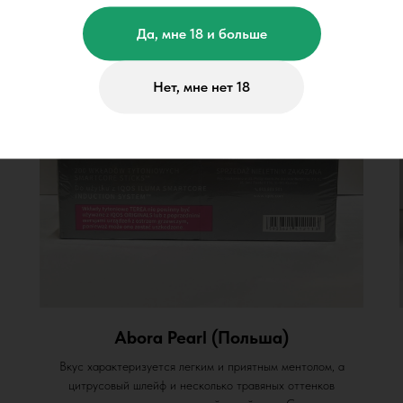
Да, мне 18 и больше
Нет, мне нет 18
Abora Pearl (Польша)
Вкус характеризуется легким и приятным ментолом, а
цитрусовый шлейф и несколько травяных оттенков