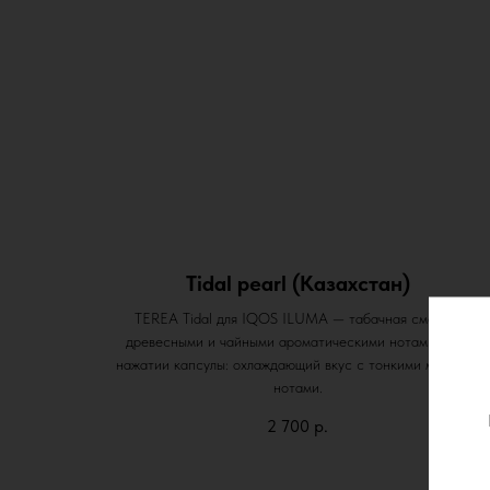
Tidal pearl (Казахстан)
TEREA Tidal для IQOS ILUMA — табачная смесь с
древесными и чайными ароматическими нотами. При
нажатии капсулы: охлаждающий вкус с тонкими мятными
нотами.
2 700
р.