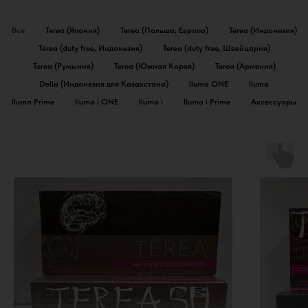
Все
Terea (Япония)
Terea (Польша, Европа)
Terea (Индонезия)
Terea (duty free, Индонезия)
Terea (duty free, Швейцария)
Terea (Румыния)
Terea (Южная Корея)
Terea (Армения)
Delia (Индонезия для Казахстана)
Iluma ONE
Iluma
Iluma Prime
Iluma i ONE
Iluma i
Iluma i Prime
Аксессуары