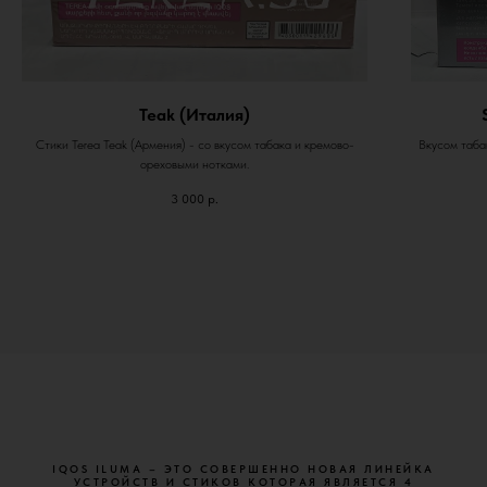
Teak (Италия)
Стики Terea Teak (Армения) - со вкусом табака и кремово-
Вкусом табак
ореховыми нотками.
3 000
р.
IQOS ILUMA – ЭТО СОВЕРШЕННО НОВАЯ ЛИНЕЙКА
УСТРОЙСТВ И СТИКОВ КОТОРАЯ ЯВЛЯЕТСЯ 4