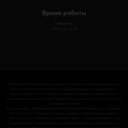
Время работы
Ежедневно
с 9:00 до 21:00
Информация об ассортименте и стоимости продукции приведена справочно.
Дистанционная продажа указанных товаров/продукции не осуществляется.
Все фотографии, тексты и видеоматериалы принадлежат их владельцам и
использованы для демонстрации. Пожалуйста, не используйте контент шаблона в
коммерческих целях.
В соответствии с Федеральным законом Российской Федерации от 23 февраля
2013 г. N 15-ФЗ “Об охране здоровья граждан от воздействия окружающего
табачного дыма и последствий потребления табака”, просматривая данный сайт
и делая заказ вы подтверждаете свое совершеннолетие и даете согласие на
просмотр фото табачной продукции и аксессуаров к ним на основании Закона