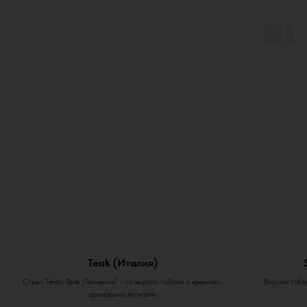
Teak (Италия)
Стики Terea Teak (Армения) - со вкусом табака и кремово-
Вкусом табак
ореховыми нотками.