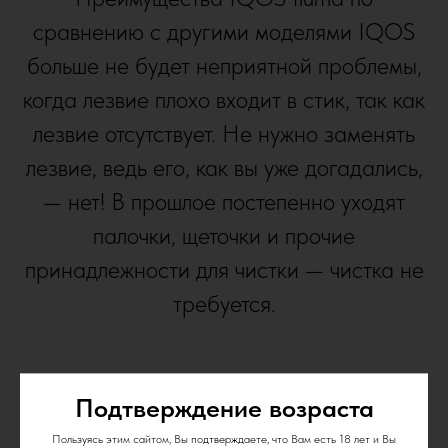
сравнению с другими моделями IQOS
больше не будет неприятной проблемы,
когда лезвие плохо входит в стик, так как
лезвие отсутствует. Не нужно заменять
лезвие, ведь его, как вы уже догадались,
— нет! В прошлое постепенно уходят
палочки, щеточки и прочие
принадлежности для чистки — чистка не
требуется.
Подтверждение возраста
Пользуясь этим сайтом, Вы подтверждаете, что Вам есть 18 лет и Вы