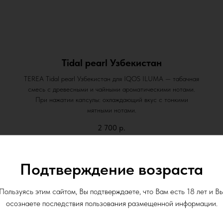
Tidal pearl Узбекистан
TEREA Tidal pearl Узбекистан для IQOS ILUMA — табачная
смесь с древесными и чайными ароматическими нотами.
При нажатии капсулы: охлаждающий вкус с тонкими
мятными нотами.
2 700
р.
Подтверждение возраста
Пользуясь этим сайтом, Вы подтверждаете, что Вам есть 18 лет и В
осознаете последствия пользования размещенной информации.