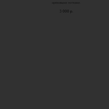
ореховыми нотками.
3 000
р.