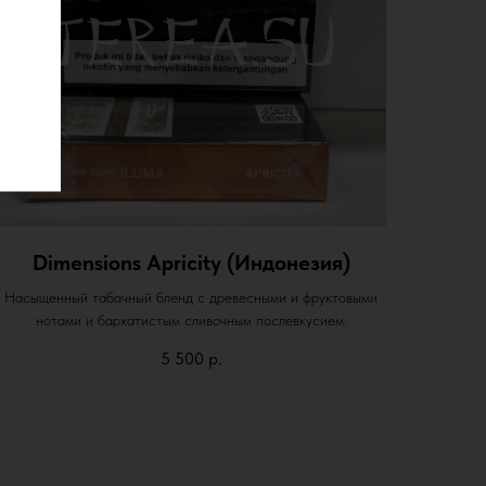
Dimensions Apricity (Индонезия)
Насыщенный табачный бленд с древесными и фруктовыми
нотами и бархатистым сливочным послевкусием.
5 500
р.