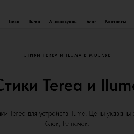
Terea
Iluma
Акссессуары
Блог
Контакты
СТИКИ TEREA И ILUMA В МОСКВЕ
Стики Terea и Ilum
ки Terea для устройств Iluma. Цены указаны 
блок, 10 пачек.