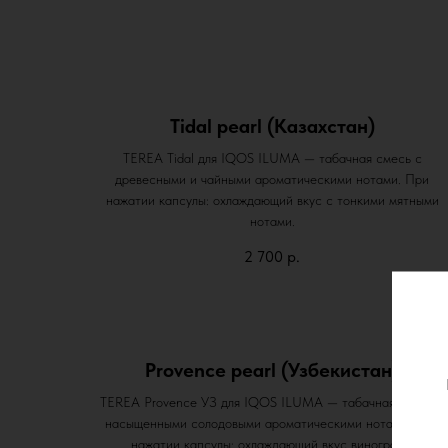
Tidal pearl (Казахстан)
TEREA Tidal для IQOS ILUMA — табачная смесь с
древесными и чайными ароматическими нотами. При
нажатии капсулы: охлаждающий вкус с тонкими мятными
нотами.
2 700
р.
Provence pearl (Узбекистан)
TEREA Provence УЗ для IQOS ILUMA — табачная смесь с
насыщенными солодовыми ароматическими нотами. При
нажатии капсулы: охлаждающий вкус винограда.