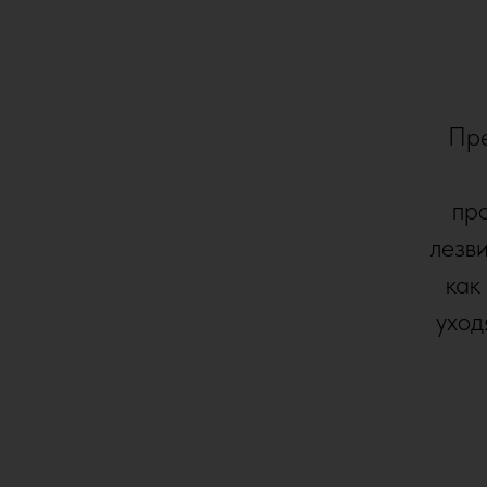
Пре
про
лезви
как
уход