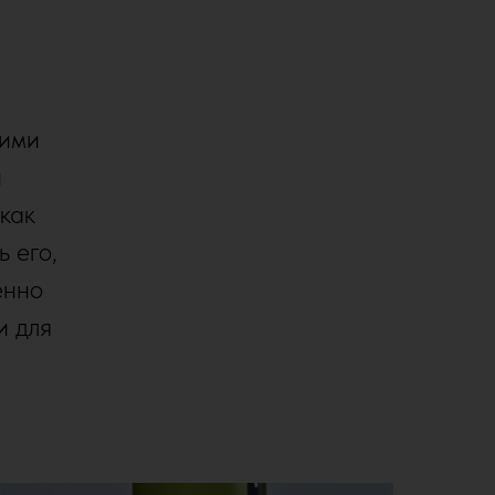
гими
й
 как
ь его,
енно
и для