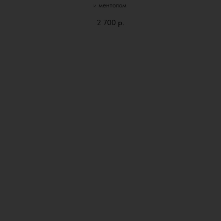
и ментолом.
2 700
р.