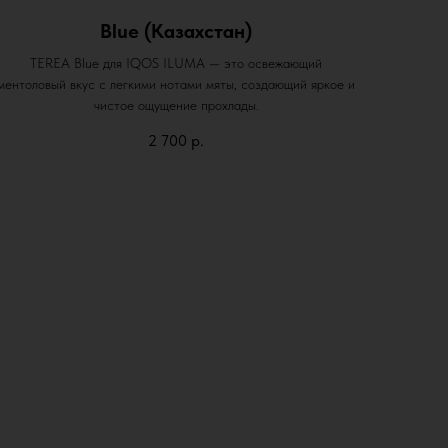
Blue (Казахстан)
TEREA Blue для IQOS ILUMA — это освежающий
ментоловый вкус с легкими нотами мяты, создающий яркое и
чистое ощущение прохлады.
2 700
р.