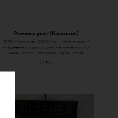
Provence pearl (Казахстан)
TEREA Provence для IQOS ILUMA — табачная смесь с
насыщенными солодовыми ароматическими нотами. При
нажатии капсулы: охлаждающий вкус винограда.
2 700
р.
ы