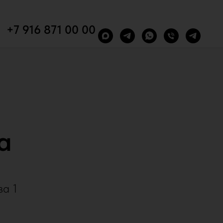
+7 916 871 00 00
a
за 1