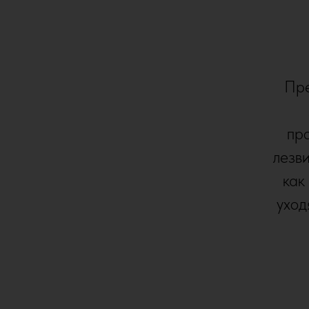
Пре
про
лезви
как
уход