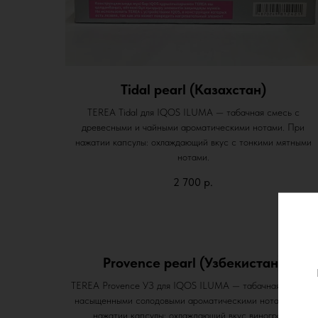
Tidal pearl (Казахстан)
TEREA Tidal для IQOS ILUMA — табачная смесь с
древесными и чайными ароматическими нотами. При
нажатии капсулы: охлаждающий вкус с тонкими мятными
нотами.
2 700
р.
Provence pearl (Узбекистан)
TEREA Provence УЗ для IQOS ILUMA — табачная смесь с
насыщенными солодовыми ароматическими нотами. При
нажатии капсулы: охлаждающий вкус винограда.