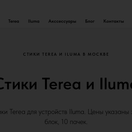
Terea
Iluma
Акссессуары
Блог
Контакты
СТИКИ TEREA И ILUMA В МОСКВЕ
Стики Terea и Ilum
ки Terea для устройств Iluma. Цены указаны 
блок, 10 пачек.