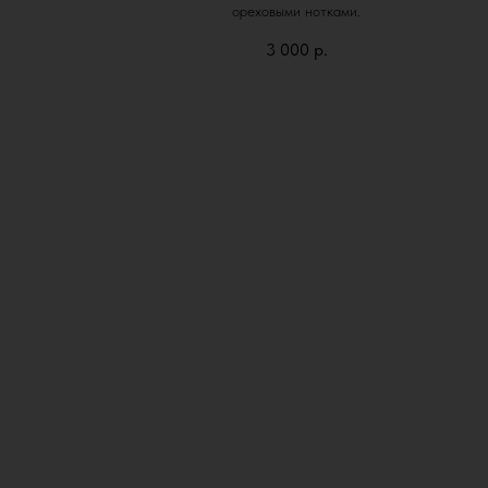
ореховыми нотками.
3 000
р.