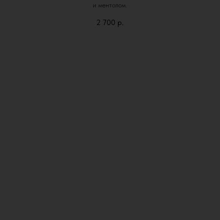
и ментолом.
2 700
р.