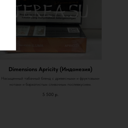
Dimensions Apricity (Индонезия)
Насыщенный табачный бленд с древесными и фруктовыми
нотами и бархатистым сливочным послевкусием.
5 500
р.