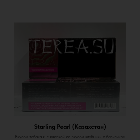
Starling Pearl (Казахстан)
Вкусом табака и с кнопкой со вкусом клубники с базиликом