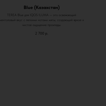
Blue (Казахстан)
TEREA Blue для IQOS ILUMA — это освежающий
ментоловый вкус с легкими нотами мяты, создающий яркое и
чистое ощущение прохлады.
2 700
р.