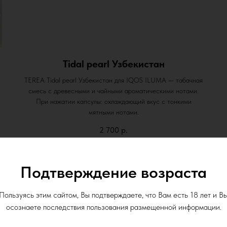
Tidal pearl Узбекистан
TEREA Tidal pearl Узбекистан для IQOS ILUMA — табачная
смесь с древесными и чайными ароматическими нотами.
При нажатии капсулы: охлаждающий вкус с тонкими
мятными нотами.
2 700
р.
Подтверждение возраста
Пользуясь этим сайтом, Вы подтверждаете, что Вам есть 18 лет и В
осознаете последствия пользования размещенной информации.