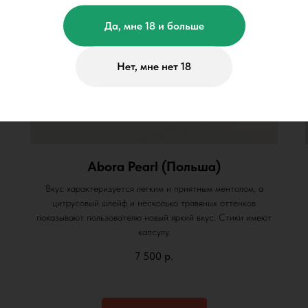
Да, мне 18 и больше
Нет, мне нет 18
Abora Pearl (Польша)
Вкус характеризуется легким и приятным ментолом, а
цитрусовый шлейф и несколько травяных оттенков
показывают пользователю новый яркий вкус. Стики имеют
капсулу.
7 500
р.