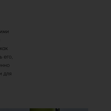
гими
й
 как
ь его,
енно
и для