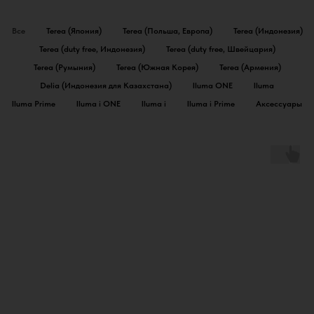
Все
Terea (Япония)
Terea (Польша, Европа)
Terea (Индонезия)
Terea (duty free, Индонезия)
Terea (duty free, Швейцария)
Terea (Румыния)
Terea (Южная Корея)
Terea (Армения)
Delia (Индонезия для Казахстана)
Iluma ONE
Iluma
Iluma Prime
Iluma i ONE
Iluma i
Iluma i Prime
Аксессуары