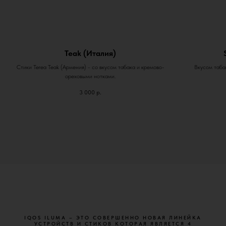
Teak (Италия)
Стики Terea Teak (Армения) - со вкусом табака и кремово-
Вкусом табак
ореховыми нотками.
3 000
р.
IQOS ILUMA – ЭТО СОВЕРШЕННО НОВАЯ ЛИНЕЙКА
УСТРОЙСТВ И СТИКОВ КОТОРАЯ ЯВЛЯЕТСЯ 4