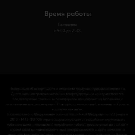
Время работы
Ежедневно
с 9:00 до 21:00
Информация об ассортименте и стоимости продукции приведена справочно.
Дистанционная продажа указанных товаров/продукции не осуществляется.
Все фотографии, тексты и видеоматериалы принадлежат их владельцам и
использованы для демонстрации. Пожалуйста, не используйте контент шаблона в
коммерческих целях.
В соответствии с Федеральным законом Российской Федерации от 23 февраля
2013 г. N 15-ФЗ “Об охране здоровья граждан от воздействия окружающего
табачного дыма и последствий потребления табака”, просматривая данный сайт
и делая заказ вы подтверждаете свое совершеннолетие и даете согласие на
просмотр фото табачной продукции и аксессуаров к ним на основании Закона