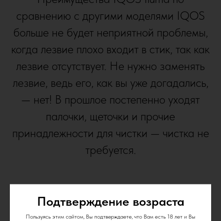
сравнению с другими моделями IQOS
больше не будет неприятной проблемы,
когда лезвие плохо входит в стик, так как
лезвие отсутствует. Не нужно заменять
лезвие, ведь его, как вы уже догадались,
— нет! В прошлое постепенно уходят
палочки, щеточки и прочие
принадлежности для чистки — чистка не
требуется.
Подтверждение возраста
Пользуясь этим сайтом, Вы подтверждаете, что Вам есть 18 лет и Вы