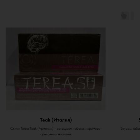
Teak (Италия)
Стики Terea Teak (Армения) - со вкусом табака и кремово-
Вкусом табак
ореховыми нотками.